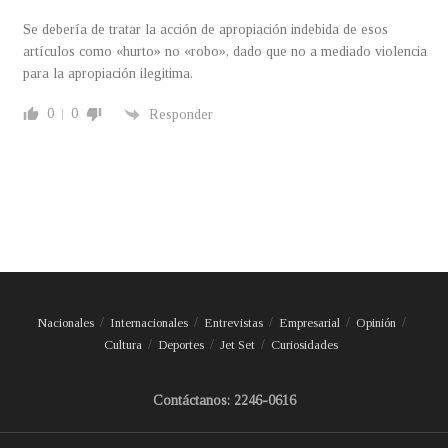
Se debería de tratar la acción de apropiación indebida de esos
artículos como «hurto» no «robo», dado que no a mediado violencia
para la apropiación ilegitima.
0
0
Responder
Nacionales
Internacionales
Entrevistas
Empresarial
Opinión
Cultura
Deportes
Jet Set
Curiosidades
Contáctanos: 2246-0616