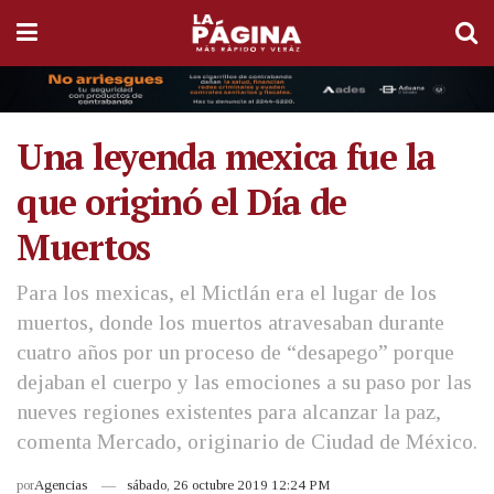
Una leyenda mexica fue la
que originó el Día de
Muertos
Para los mexicas, el Mictlán era el lugar de los
muertos, donde los muertos atravesaban durante
cuatro años por un proceso de “desapego” porque
dejaban el cuerpo y las emociones a su paso por las
nueves regiones existentes para alcanzar la paz,
comenta Mercado, originario de Ciudad de México.
por
Agencias
sábado, 26 octubre 2019 12:24 PM