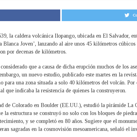
Co
539, la caldera volcánica Ilopango, ubicada en El Salvador, e
ra Blanca Joven’, lanzando al aire unos 45 kilómetros cúbicos
ron por decenas de kilómetros.
 considerado que a causa de dicha erupción muchos de los as
mbargo, un nuevo estudio, publicado este martes en la revist
no para una zona situada a solo 40 kilómetros del volcán. Por 
 que indicaba la resistencia de quienes la construyeron.
ad de Colorado en Boulder (EE.UU.), estudió la pirámide La 
e la estructura se construyó no solo con los bloques de piedra
tecimiento, y se completó en 80 años. Sugiere que el monumen
 eran sagradas en la cosmovisión mesoamericana, señaló el inv