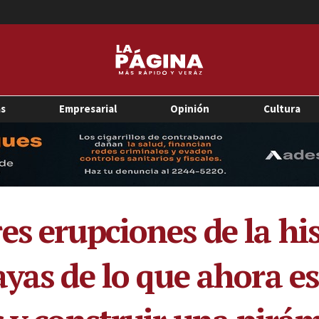
as
Empresarial
Opinión
Cultura
es erupciones de la hi
yas de lo que ahora es