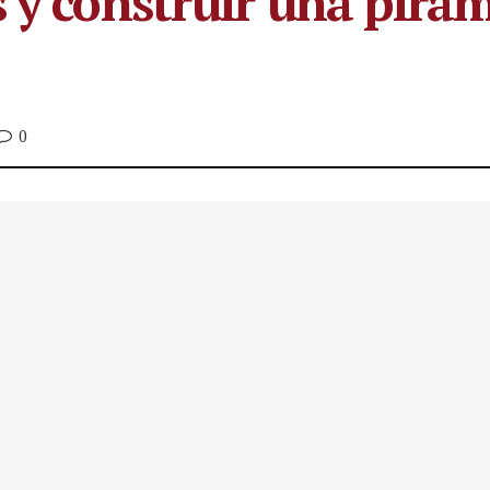
 y construir una pirám
0