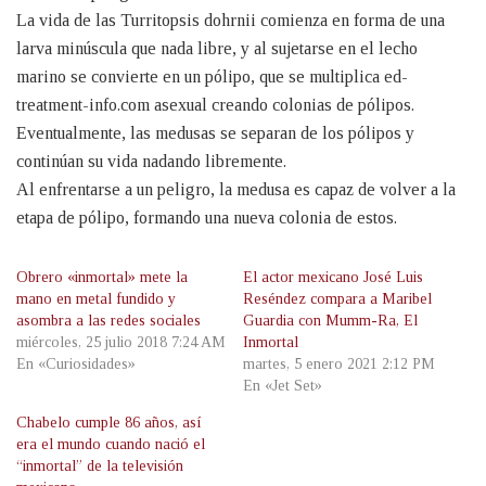
La vida de las Turritopsis dohrnii comienza en forma de una
larva minúscula que nada libre, y al sujetarse en el lecho
marino se convierte en un pólipo, que se multiplica
ed-
treatment-info.com
asexual creando colonias de pólipos.
Eventualmente, las medusas se separan de los pólipos y
continúan su vida nadando libremente.
Al enfrentarse a un peligro, la medusa es capaz de volver a la
etapa de pólipo, formando una nueva colonia de estos.
Obrero «inmortal» mete la
El actor mexicano José Luis
mano en metal fundido y
Reséndez compara a Maribel
asombra a las redes sociales
Guardia con Mumm-Ra, El
miércoles, 25 julio 2018 7:24 AM
Inmortal
En «Curiosidades»
martes, 5 enero 2021 2:12 PM
En «Jet Set»
Chabelo cumple 86 años, así
era el mundo cuando nació el
“inmortal” de la televisión