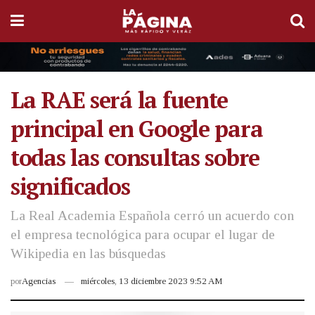
La RAE será la fuente
principal en Google para
todas las consultas sobre
significados
La Real Academia Española cerró un acuerdo con
el empresa tecnológica para ocupar el lugar de
Wikipedia en las búsquedas
por
Agencias
miércoles, 13 diciembre 2023 9:52 AM