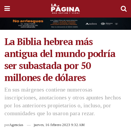
La Biblia hebrea más
antigua del mundo podría
ser subastada por 50
millones de dólares
En sus márgenes contiene numerosas
inscripciones, anotaciones y otros apuntes hechos
por los anteriores propietarios o, incluso, por
comunidades que lo usaron para rezar.
por
Agencias
jueves, 16 febrero 2023 9:32 AM