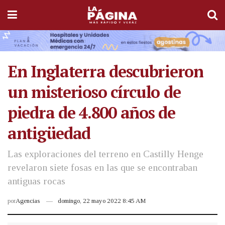
En Inglaterra descubrieron
un misterioso círculo de
piedra de 4.800 años de
antigüedad
Las exploraciones del terreno en Castilly Henge
revelaron siete fosas en las que se encontraban
antiguas rocas
por
Agencias
domingo, 22 mayo 2022 8:45 AM