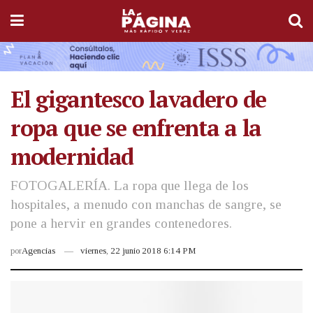
El gigantesco lavadero de
ropa que se enfrenta a la
modernidad
FOTOGALERÍA. La ropa que llega de los
hospitales, a menudo con manchas de sangre, se
pone a hervir en grandes contenedores.
por
Agencias
viernes, 22 junio 2018 6:14 PM