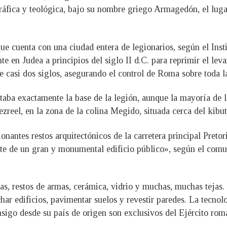
ráfica y teológica, bajo su nombre griego Armagedón, el lugar
que cuenta con una ciudad entera de legionarios, según el Ins
e en Judea a principios del siglo II d.C. para reprimir el lev
e casi dos siglos, asegurando el control de Roma sobre toda l
aba exactamente la base de la legión, aunque la mayoría de l
Jezreel, en la zona de la colina Megido, situada cerca del kib
nantes restos arquitectónicos de la carretera principal Preto
te de un gran y monumental edificio público», según el comun
 restos de armas, cerámica, vidrio y muchas, muchas tejas. «
char edificios, pavimentar suelos y revestir paredes. La tecnol
nsigo desde su país de origen son exclusivos del Ejército roma