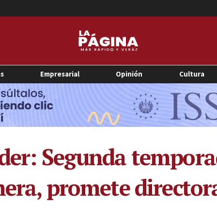
as
Empresarial
Opinión
Cultura
oder: Segunda tempora
mera, promete director