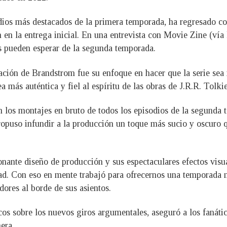
dios más destacados de la primera temporada, ha regresado co
on en la entrega inicial. En una entrevista con Movie Zine (vía
os pueden esperar de la segunda temporada.
ación de Brandstrom fue su enfoque en hacer que la serie sea 
a más auténtica y fiel al espíritu de las obras de J.R.R. Tolkie
 los montajes en bruto de todos los episodios de la segunda 
 propuso infundir a la producción un toque más sucio y oscuro q
onante diseño de producción y sus espectaculares efectos visu
d. Con eso en mente trabajó para ofrecernos una temporada m
ores al borde de sus asientos.
os sobre los nuevos giros argumentales, aseguró a los fanáti
era.