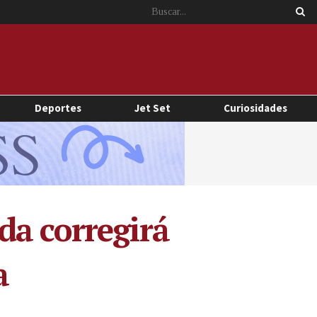
Deportes
Jet Set
Curiosidades
da corregirá
a