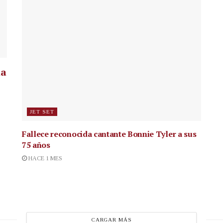
la
JET SET
Fallece reconocida cantante
Bonnie Tyler a sus
75 años
HACE 1 MES
CARGAR MÁS