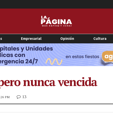
as
Empresarial
Opinión
Cultura
pero nunca vencida
13
2:26 PM