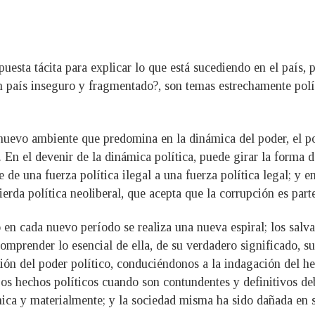
uesta tácita para explicar lo que está sucediendo en el país,
n país inseguro y fragmentado?, son temas estrechamente polít
 nuevo ambiente que predomina en la dinámica del poder, el p
. En el devenir de la dinámica política, puede girar la forma 
e una fuerza política ilegal a una fuerza política legal; y en
ierda política neoliberal, que acepta que la corrupción es part
o en cada nuevo período se realiza una nueva espiral; los sal
omprender lo esencial de ella, de su verdadero significado, s
ión del poder político, conduciéndonos a la indagación del hec
os hechos políticos cuando son contundentes y definitivos de
ca y materialmente; y la sociedad misma ha sido dañada en su