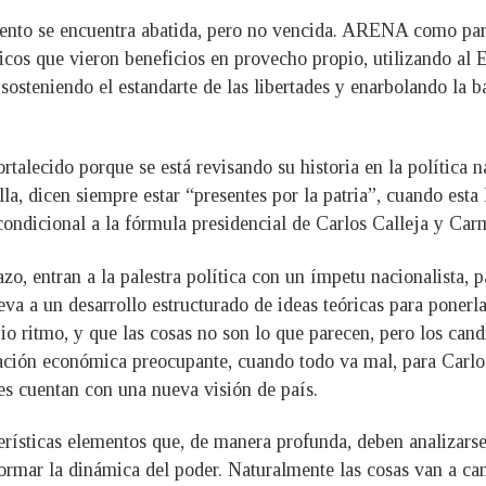
o se encuentra abatida, pero no vencida. ARENA como partid
ticos que vieron beneficios en provecho propio, utilizando a
osteniendo el estandarte de las libertades y enarbolando la b
ortalecido porque se está revisando su historia en la política
lla, dicen siempre estar “presentes por la patria”, cuando est
incondicional a la fórmula presidencial de Carlos Calleja y
, entran a la palestra política con un ímpetu nacionalista, p
eva a un desarrollo estructurado de ideas teóricas para ponerl
opio ritmo, y que las cosas no son lo que parecen, pero los 
tuación económica preocupante, cuando todo va mal, para Car
es cuentan con una nueva visión de país.
erísticas elementos que, de manera profunda, deben analizarse
ormar la dinámica del poder. Naturalmente las cosas van a c