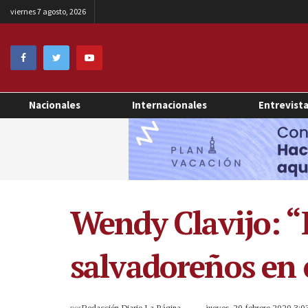
viernes 7 agosto, 2026
Nacionales
Internacionales
Entrevist
Wendy Clavijo: “E
salvadoreños en e
por
Redacción Diario La Página
jueves, 20 febrero 2020 3: