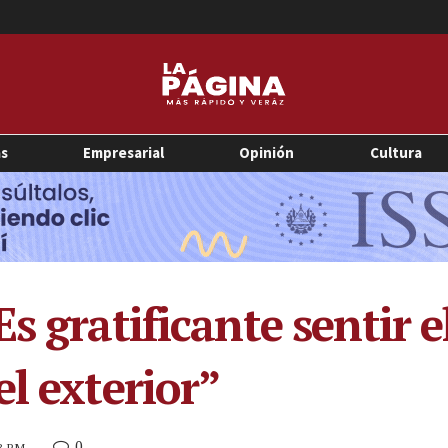
as
Empresarial
Opinión
Cultura
s gratificante sentir e
l exterior”
0
03 PM