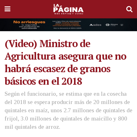
(Video) Ministro de
Agricultura asegura que no
habrá escasez de granos
básicos en el 2018
Según el funcionario, se estima que en la cosecha
del 2018 se espera producir más de 20 millones de
quintales en maíz, unos 2.7 millones de quintales de
frijol, 3.0 millones de quintales de maicillo y 800
mil quintales de arroz.