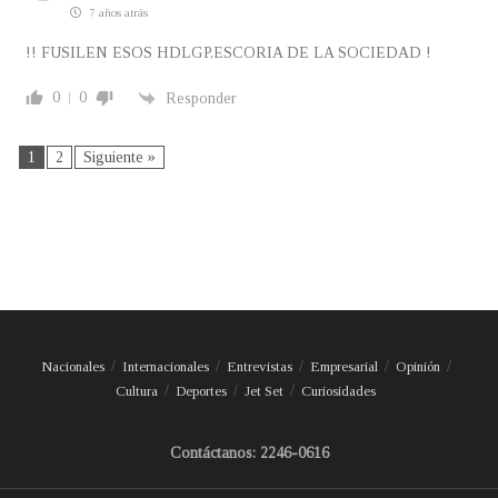
7 años atrás
!! FUSILEN ESOS HDLGP,ESCORIA DE LA SOCIEDAD !
0
0
Responder
1
2
Siguiente »
Nacionales
Internacionales
Entrevistas
Empresarial
Opinión
Cultura
Deportes
Jet Set
Curiosidades
Contáctanos: 2246-0616