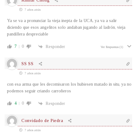
Kilmar Chong
7 años atrás
Ya se va a pronunciar la vieja inepta de la UCA, ya va a salir
diciendo que esos angelitos solo andaban jugando al ladrón, vieja
pandillera despreciable
7
0
Responder
Ver Respuestas
(1)
SS SS
7 años atrás
con esa arma que les decomisaron los hubiesen matado in situ, ya no
podemos seguir criando carroñeros
4
0
Responder
Convidado de Piedra
7 años atrás