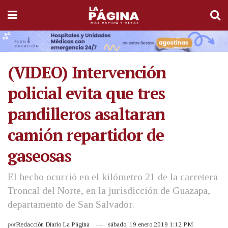
(VIDEO) Intervención
policial evita que tres
pandilleros asaltaran
camión repartidor de
gaseosas
El hecho ocurrió en el kilómetro 21 de la carretera
Troncal del Norte, en la jurisdicción de Guazapa,
departamento de San Salvador.
por
Redacción Diario La Página
sábado, 19 enero 2019 1:12 PM