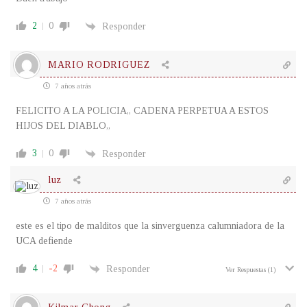
2
0
Responder
MARIO RODRIGUEZ
7 años atrás
FELICITO A LA POLICIA,, CADENA PERPETUA A ESTOS
HIJOS DEL DIABLO,,
3
0
Responder
luz
7 años atrás
este es el tipo de malditos que la sinverguenza calumniadora de la
UCA defiende
4
-2
Responder
Ver Respuestas
(1)