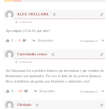
ALEX ORELLANA
4 años atrás
Apocalipsis 22:14-16, que dice?
1
-5
Responder
Ver Respuestas
(1)
Cuetelandia somos
4 años atrás
Así funcionan los n polvitos blancos qie decomisan y qie vestidos de
bicarbonato son quemados. Por eso el lider de los polvos bkancos,
lleva al imfierno ala gente, por blasfemo y amticristo, vea?
3
-10
Responder
Ver Respuestas
(1)
Olvidado