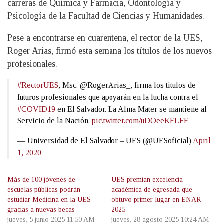
carreras de Química y Farmacia, Odontología y
Psicología de la Facultad de Ciencias y Humanidades.
Pese a encontrarse en cuarentena, el rector de la UES,
Roger Arias, firmó esta semana los títulos de los nuevos
profesionales.
#RectorUES
, Msc. @RogerArias_, firma los títulos de
futuros profesionales que apoyarán en la lucha contra el
#COVID19
en El Salvador. La Alma Mater se mantiene al
Servicio de la Nación.
pic.twitter.com/uDOeeKFLFF
— Universidad de El Salvador – UES (@UESoficial)
April
1, 2020
Más de 100 jóvenes de
UES premian excelencia
escuelas públicas podrán
académica de egresada que
estudiar Medicina en la UES
obtuvo primer lugar en ENAR
gracias a nuevas becas
2025
jueves, 5 junio 2025 11:50 AM
jueves, 28 agosto 2025 10:24 AM