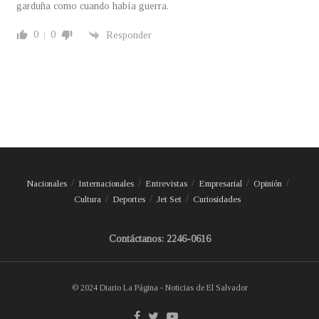
garduña como cuando había guerra.
0
0
Responder
Nacionales
Internacionales
Entrevistas
Empresarial
Opinión
Cultura
Deportes
Jet Set
Curiosidades
Contáctanos: 2246-0616
© 2024 Diario La Página - Noticias de El Salvador