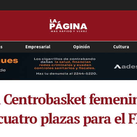
as
Empresarial
Opinión
Cultura
el Centrobasket femeni
cuatro plazas para el