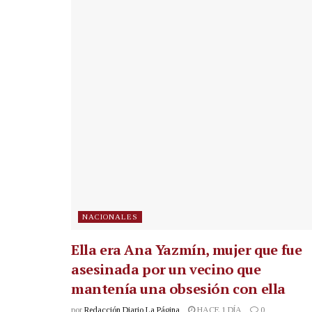
NACIONALES
Ella era Ana Yazmín, mujer que fue
asesinada por un vecino que
mantenía una obsesión con ella
por
Redacción Diario La Página
HACE 1 DÍA
0