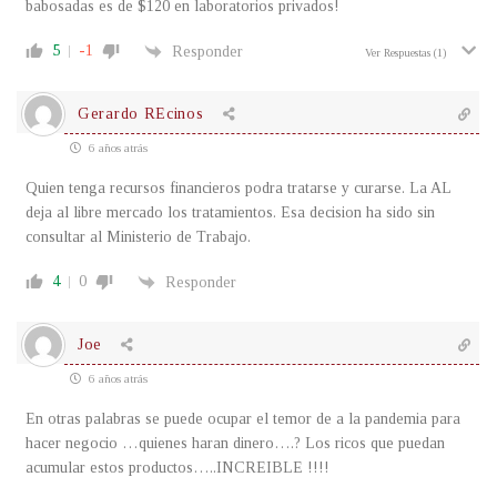
babosadas es de $120 en laboratorios privados!
5
-1
Responder
Ver Respuestas
(1)
Gerardo REcinos
6 años atrás
Quien tenga recursos financieros podra tratarse y curarse. La AL
deja al libre mercado los tratamientos. Esa decision ha sido sin
consultar al Ministerio de Trabajo.
4
0
Responder
Joe
6 años atrás
En otras palabras se puede ocupar el temor de a la pandemia para
hacer negocio …quienes haran dinero….? Los ricos que puedan
acumular estos productos…..INCREIBLE !!!!