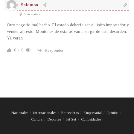
Salomon
6 años atrás
Otro negocio mal hecho. El estado debería ser el único importador y
vender al resto. Montones de estafas van a surgir de este desorden.
Ya verán..
0
0
Responder
Nacionales
Internacionales
Entrevistas
Empresarial
Opinión
Cultura
Deportes
Jet Set
Curiosidades