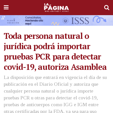
Toda persona natural o
jurídica podrá importar
pruebas PCR para detectar
covid-19, autoriza Asamblea
La disposición que entrará en vigencia el día de su
publicación en el Diario Oficial y autoriza que
cualquier persona natural o jurídica importe
pruebas PCR u otras para detectar el covid-19,
pruebas de anticuerpos como IGG e IGM entre
otras certificadas por la FDA, ya sea para uso