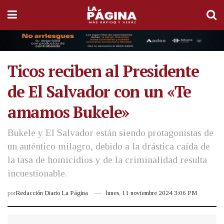
Ticos reciben al Presidente
de El Salvador con un «Te
amamos Bukele»
Bukele y El Salvador están siendo protagonistas de
un auténtico milagro, debido a la drástica caída de
la tasa de homicidios y de la criminalidad resulta
incuestionable.
por
Redacción Diario La Página
lunes, 11 noviembre 2024 3:06 PM