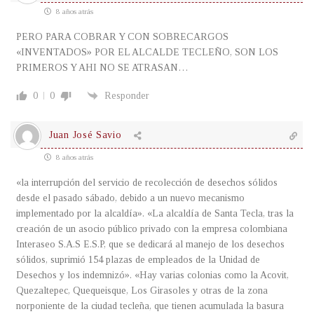
8 años atrás
PERO PARA COBRAR Y CON SOBRECARGOS
«INVENTADOS» POR EL ALCALDE TECLEÑO, SON LOS
PRIMEROS Y AHI NO SE ATRASAN…
0
0
Responder
Juan José Savio
8 años atrás
«la interrupción del servicio de recolección de desechos sólidos
desde el pasado sábado, debido a un nuevo mecanismo
implementado por la alcaldía». «La alcaldía de Santa Tecla, tras la
creación de un asocio público privado con la empresa colombiana
Interaseo S.A.S E.S.P, que se dedicará al manejo de los desechos
sólidos, suprimió 154 plazas de empleados de la Unidad de
Desechos y los indemnizó». «Hay varias colonias como la Acovit,
Quezaltepec, Quequeisque, Los Girasoles y otras de la zona
norponiente de la ciudad tecleña, que tienen acumulada la basura