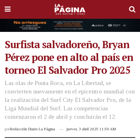
Surfista salvadoreño, Bryan
Pérez pone en alto al país en
torneo El Salvador Pro 2025
Las olas de Punta Roca, en La Libertad, se
convierten nuevamente en el epicentro mundial con
la realización del Surf City El Salvador Pro, de la
Liga Mundial del Surf. Las competencias
comenzaron el 2 de abril y concluirán el 12.
por
Redacción Diario La Página
jueves, 3 abril 2025 11:50 AM