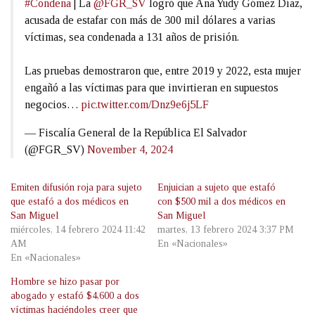
#Condena
| La
@FGR_SV
logró que Ana Yudy Gómez Díaz,
acusada de estafar con más de 300 mil dólares a varias
víctimas, sea condenada a 131 años de prisión.
Las pruebas demostraron que, entre 2019 y 2022, esta mujer
engañó a las víctimas para que invirtieran en supuestos
negocios…
pic.twitter.com/Dnz9e6j5LF
— Fiscalía General de la República El Salvador
(@FGR_SV)
November 4, 2024
Emiten difusión roja para sujeto
Enjuician a sujeto que estafó
que estafó a dos médicos en
con $500 mil a dos médicos en
San Miguel
San Miguel
miércoles, 14 febrero 2024 11:42
martes, 13 febrero 2024 3:37 PM
AM
En «Nacionales»
En «Nacionales»
Hombre se hizo pasar por
abogado y estafó $4,600 a dos
víctimas haciéndoles creer que