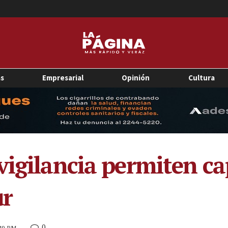
as
Empresarial
Opinión
Cultura
vigilancia permiten ca
ur
0
:49 PM