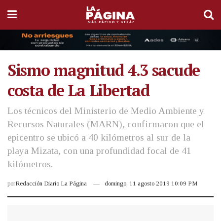
Sismo magnitud 4.3 sacude
costa de La Libertad
Los técnicos del Ministerio de Medio Ambiente y
Recursos Naturales (MARN), confirmaron que el
epicentro se ubicó a 40 kilómetros al sur de la
playa Mizata, con una profundidad focal de 41
kilómetros.
por
Redacción Diario La Página
domingo, 11 agosto 2019 10:09 PM