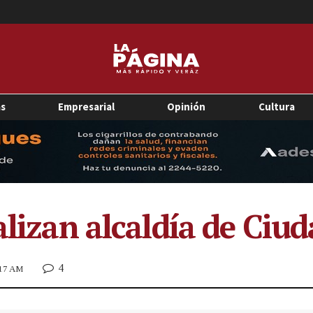
as
Empresarial
Opinión
Cultura
alizan alcaldía de Ciu
4
:17 AM