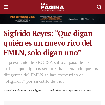
Sigfrido Reyes: “Que digan
quién es un nuevo rico del
FMLN, solo digan uno”
El presidente de PROESA salió al paso de las
críticas que algunos sectores han señalado que los
dirigentes del FMLN se han convertido en
“oligarcas” por su estilo de vida.
por
Redacción Diario La Página
miércoles, 29 mayo 2019 8:30 AM