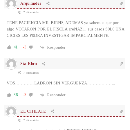
Arquimides
7 años atrás
TENE PACIENCIA MR. BIRNS, ADEMAS ya sabemos que por
algo VOTARON POR EL FISCLA areNAZl…sus casos S0L0 UNA
CICIES L0S P0DRA INVESTIGAR IMPARCIALMENTE.
41
-3
Responder
Sta Kbrn
7 años atrás
VOS…………..LADRON SIN VERGUENZA………………..
36
-3
Responder
EL CHILATE
7 años atrás