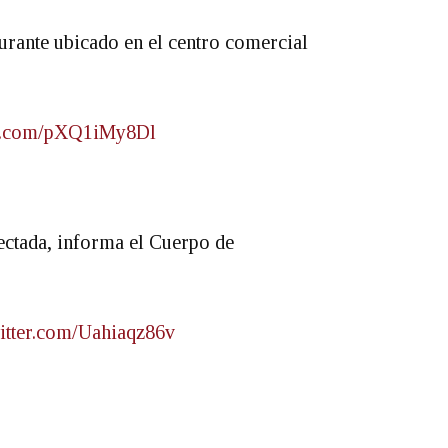
urante ubicado en el centro comercial
ter.com/pXQ1iMy8Dl
fectada, informa el Cuerpo de
witter.com/Uahiaqz86v