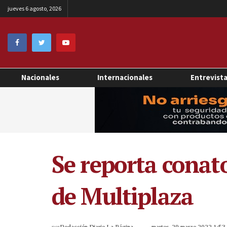
jueves 6 agosto, 2026
Nacionales
Internacionales
Entrevist
Se reporta conat
de Multiplaza
por
Redacción Diario La Página
martes, 29 marzo 2022 1:5