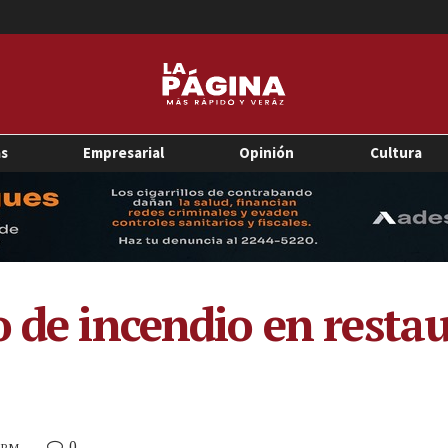
as
Empresarial
Opinión
Cultura
o de incendio en resta
0
3 PM