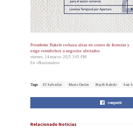
Presidente Bukele rechaza alzas en costos de licencias y
exige reembolsos a negocios afectados
viernes, 14 marzo 2025 3:03 PM
En «Nacionales»
Tags:
El Salvador
Mario Durán
Nayib Bukele
San S
compartir
Relacionado
Noticias