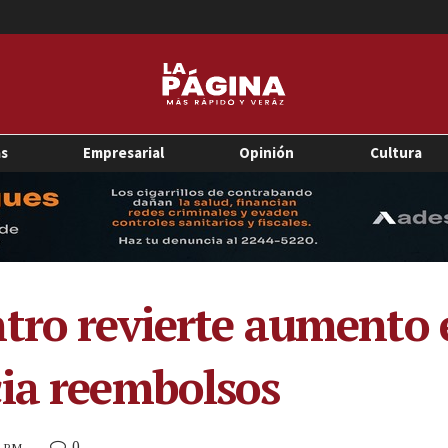
as
Empresarial
Opinión
Cultura
tro revierte aumento e
ia reembolsos
0
1 PM