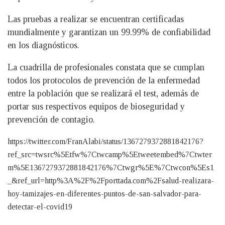
Las pruebas a realizar se encuentran certificadas
mundialmente y garantizan un 99.99% de confiabilidad
en los diagnósticos.
La cuadrilla de profesionales constata que se cumplan
todos los protocolos de prevención de la enfermedad
entre la población que se realizará el test, además de
portar sus respectivos equipos de bioseguridad y
prevención de contagio.
https://twitter.com/FranAlabi/status/1367279372881842176?
ref_src=twsrc%5Etfw%7Ctwcamp%5Etweetembed%7Ctwter
m%5E1367279372881842176%7Ctwgr%5E%7Ctwcon%5Es1
_&ref_url=http%3A%2F%2Fporttada.com%2Fsalud-realizara-
hoy-tamizajes-en-diferentes-puntos-de-san-salvador-para-
detectar-el-covid19