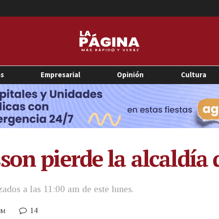
as
Empresarial
Opinión
Cultura
on pierde la alcaldía 
zados a las 11:00 am de este lunes.
14
PM