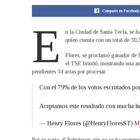
Comparte en Facebook
E
n la Ciudad de Santa Tecla, se h
quien cuenta con un total de 30
Flores, se proclamó ganador de la
el TSE brindó, mostrando una amp
pendientes 34 actas por procesar.
Con el 79% de los votos escrutados por 
Aceptamos este resultado con mucha hu
— Henry Flores (@HenryFloresST)
M
Por su parte, d’Aubuisson aún no se ha pronunci