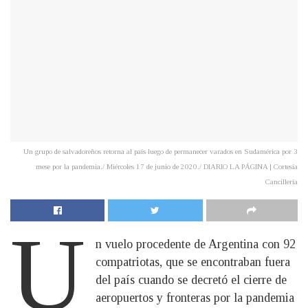
Un grupo de salvadoreños retorna al país luego de permanecer varados en Sudamérica por 3
mese por la pandemia./ Miércoles 17 de junio de 2020./ DIARIO LA PÁGINA | Cortesía
Cancillería
U
n vuelo procedente de Argentina con 92
compatriotas, que se encontraban fuera
del país cuando se decretó el cierre de
aeropuertos y fronteras por la pandemia