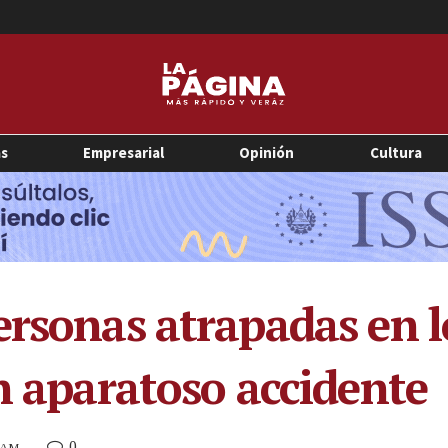
as
Empresarial
Opinión
Cultura
ersonas atrapadas en l
n aparatoso accidente
0
4 AM