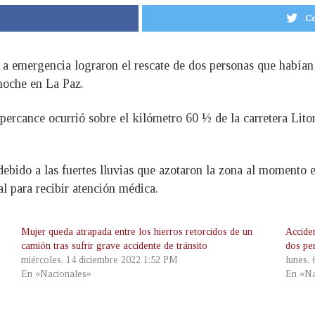
Co
n a emergencia lograron el rescate de dos personas que habían
anoche en La Paz.
percance ocurrió sobre el kilómetro 60 ½ de la carretera Lito
debido a las fuertes lluvias que azotaron la zona al momento 
al para recibir atención médica.
Mujer queda atrapada entre los hierros retorcidos de un
Accide
camión tras sufrir grave accidente de tránsito
dos pe
miércoles, 14 diciembre 2022 1:52 PM
lunes,
En «Nacionales»
En «Na