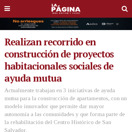
Realizan recorrido en
construcción de proyectos
habitacionales sociales de
ayuda mutua
Actualmente trabajan en 3 iniciativas de ayuda
mutua para la construcción de apartamentos, con un
modelo innovador que permite dar mayor
autonomía a las comunidades y que forma parte de
la rehabilitación del Centro Histórico de San
Salvador.