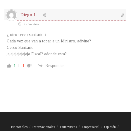
Diego L.
5 años atrás
¿ otro cerco sanitario ?
Cada vez que van a topar a un Ministro, adivine?
Cerco Sanitario
jajajajajajajaja Fiscal? adonde esta?
1
-1
Responder
Nacionales
Internacionales
Entrevistas
Empresarial
Opinión