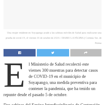
Una mujer residente en Soyapango acude a las cabinas móviles de Salud para realizarse una
prueba de covid-19, el viernes 16 de octubre de 2020./ DIARIO LA PÁGINA | Cortesía Sec. de
Prensa
E
l Ministerio de Salud recolectó este
viernes 300 muestras para detectar casos
de COVID-19 en el municipio de
Soyapango, una medida preventiva para
contener la pandemia, que ha tenido un
repunte desde el pasado 5 de octubre.
Dos cabinas del Equipo Interdisciplinario de Contención