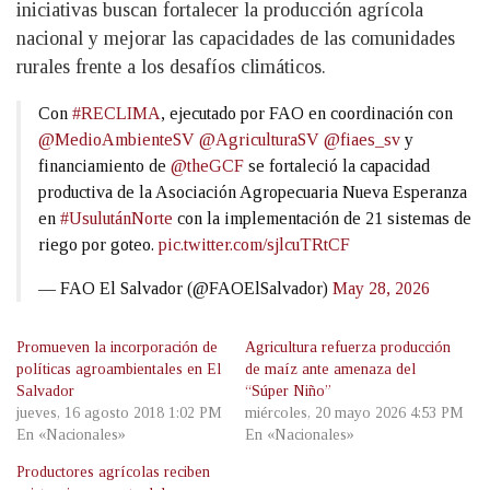
iniciativas buscan fortalecer la producción agrícola
nacional y mejorar las capacidades de las comunidades
rurales frente a los desafíos climáticos.
Con
#RECLIMA
, ejecutado por FAO en coordinación con
@MedioAmbienteSV
@AgriculturaSV
@fiaes_sv
y
financiamiento de
@theGCF
se fortaleció la capacidad
productiva de la Asociación Agropecuaria Nueva Esperanza
en
#UsulutánNorte
con la implementación de 21 sistemas de
riego por goteo.
pic.twitter.com/sjlcuTRtCF
— FAO El Salvador (@FAOElSalvador)
May 28, 2026
Promueven la incorporación de
Agricultura refuerza producción
políticas agroambientales en El
de maíz ante amenaza del
Salvador
“Súper Niño”
jueves, 16 agosto 2018 1:02 PM
miércoles, 20 mayo 2026 4:53 PM
En «Nacionales»
En «Nacionales»
Productores agrícolas reciben