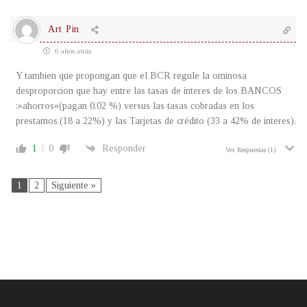
Art Pin
6 años atrás
Y tambien que propongan que el BCR regule la ominosa
desproporcion que hay entre las tasas de interes de los BANCOS
:»ahorros»(pagan 0.02 %) versus las tasas cobradas en los
prestamos.(18 a 22%) y las Tarjetas de crédito (33 a 42% de interes).
1
0
Responder
Ver Respuestas
(1)
1
2
Siguiente »