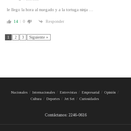
le llego la hora al nuegado y a la tortuga ninja …
14
0
Responder
1
2
3
Siguiente »
Nacionales
Internacionales
Entrevistas
Empresarial
Opinión
Cultura
Deportes
Jet Set
Curiosidades
Contáctanos: 2246-0616