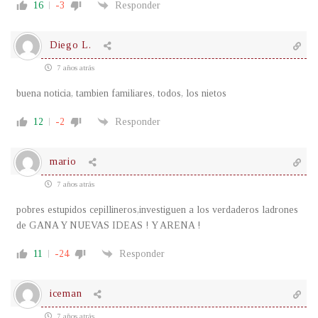
16
-3
Responder
Diego L.
7 años atrás
buena noticia, tambien familiares, todos, los nietos
12
-2
Responder
mario
7 años atrás
pobres estupidos cepillineros,investiguen a los verdaderos ladrones
de GANA Y NUEVAS IDEAS ! Y ARENA !
11
-24
Responder
iceman
7 años atrás