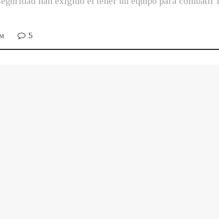
eguridad han exigido el tener un equipo para combatir 
5
PM