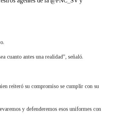
 nuestros agentes de la @PNC_SV y
o.
a cuanto antes una realidad”, señaló.
quien reiteró su compromiso se cumplir con su
Llevaremos y defenderemos esos uniformes con