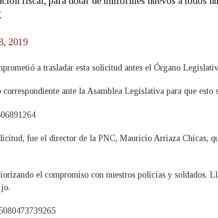
ación fiscal, para dotar de uniformes nuevos a todos
.
8, 2019
prometió a trasladar esta solicitud antes el Órgano Legislativ
correspondiente ante la Asamblea Legislativa para que esto se
4506891264
licitud, fue el director de la PNC, Mauricio Arriaza Chicas, 
riorizando el compromiso con nuestros policías y soldados. 
jo.
505080473739265