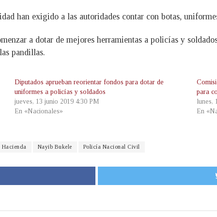
idad han exigido a las autoridades contar con botas, uniform
omenzar a dotar de mejores herramientas a policías y soldado
las pandillas.
Diputados aprueban reorientar fondos para dotar de
Comisi
uniformes a policías y soldados
para c
jueves, 13 junio 2019 4:30 PM
lunes,
En «Nacionales»
En «Na
e Hacienda
Nayib Bukele
Policía Nacional Civil