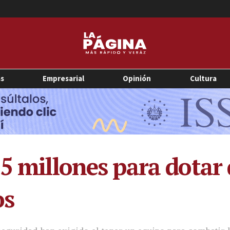
as
Empresarial
Opinión
Cultura
$5 millones para dotar
os