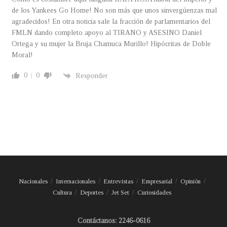
de los Yankees Go Home! No son más que unos sinvergüenzas mal
agradecidos! En otra noticia sale la fracción de parlamentarios del
FMLN dando completo apoyo al TIRANO y ASESINO Daniel
Ortega y su mujer la Bruja Chamuca Murillo! Hipócritas de Doble
Moral!
0
0
Responder
Nacionales
Internacionales
Entrevistas
Empresarial
Opinión
Cultura
Deportes
Jet Set
Curiosidades
Contáctanos: 2246-0616