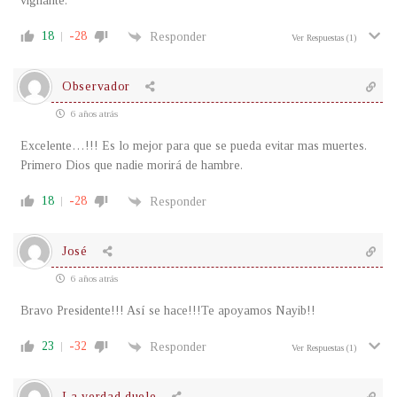
vigilante.
18
-28
Responder
Ver Respuestas
(1)
Observador
6 años atrás
Excelente…!!! Es lo mejor para que se pueda evitar mas muertes.
Primero Dios que nadie morirá de hambre.
18
-28
Responder
José
6 años atrás
Bravo Presidente!!! Así se hace!!!Te apoyamos Nayib!!
23
-32
Responder
Ver Respuestas
(1)
La verdad duele