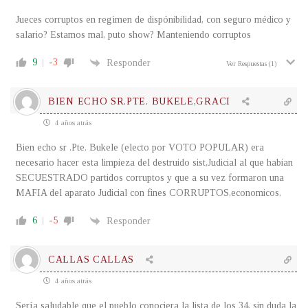
Jueces corruptos en regìmen de dispónibilidad, con seguro médico y
salario? Estamos mal, puto show? Manteniendo corruptos
9
-3
Responder
Ver Respuestas
(1)
BIEN ECHO SR.PTE. BUKELE,GRACI
4 años atrás
Bien echo sr .Pte. Bukele (electo por VOTO POPULAR) era
necesario hacer esta limpieza del destruido sist,Judicial al que habian
SECUESTRADO partidos corruptos y que a su vez formaron una
MAFIA del aparato Judicial con fines CORRUPTOS,economicos,
6
-5
Responder
CALLAS CALLAS
4 años atrás
Sería saludable que el pueblo conociera la lista de los 34, sin duda la