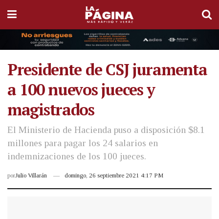
Presidente de CSJ juramenta
a 100 nuevos jueces y
magistrados
El Ministerio de Hacienda puso a disposición $8.1
millones para pagar los 24 salarios en
indemnizaciones de los 100 jueces.
por
Julio Villarán
domingo, 26 septiembre 2021 4:17 PM