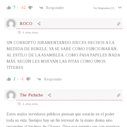
7
-12
Responder
Ver Respuestas
(3)
ROCO
4 años atrás
UN CORRUPTO JURAMENTANDO JUECES HECHOS A LA
MEDIDA DE BUKELE, YA SE SABE COMO FUNCIONARÁN,
AL ESTILO DE LA ASAMBLEA, COMO PASA PAPELES NADA
MÁS, SEGÚN LES MUEVAN LAS PITAS COMO UNOS
TÍTERES
2
-1
Responder
The Pichiche
4 años atrás
Estos malos servidores públicos piensan que estarán en el poder
toda su vida. Siempre hay un fin terrenal de la mano divina sino
recuerden al lunático de Chavez. Dios nos permita ver con nuestros