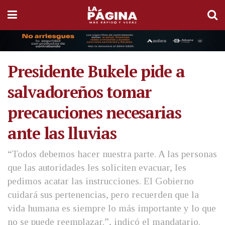
Presidente Bukele pide a
salvadoreños tomar
precauciones necesarias
ante las lluvias
“Todos debemos hacer nuestra parte. A las personas
que las autoridades les soliciten evacuar, les
pedimos acatar las instrucciones. El Gobierno
cuidará sus pertenencias, pero recuerden que la
vida humana es siempre lo más importante y lo que
no se puede reemplazar.”, indicó el mandatario.