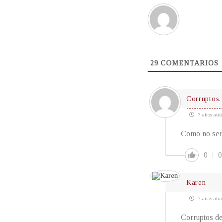
29
COMENTARIOS
Corruptos.
7 años atrá
Como no ser
0
0
Karen
7 años atrá
Corruptos de