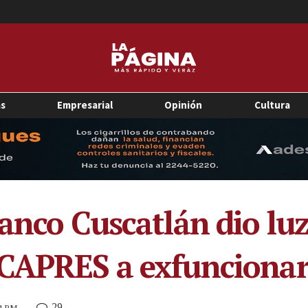
as
Empresarial
Opinión
Cultura
Banco Cuscatlán dio lu
CAPRES a exfuncionar
29
34 PM