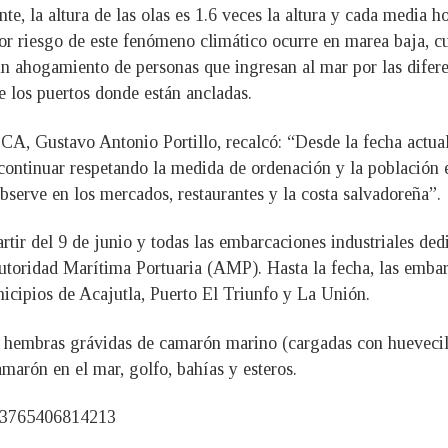
e, la altura de las olas es 1.6 veces la altura y cada media hor
ayor riesgo de este fenómeno climático ocurre en marea baja, 
un ahogamiento de personas que ingresan al mar por las difer
e los puertos donde están ancladas.
A, Gustavo Antonio Portillo, recalcó: “Desde la fecha actual
n continuar respetando la medida de ordenación y la población
serve en los mercados, restaurantes y la costa salvadoreña”.
tir del 9 de junio y todas las embarcaciones industriales de
a Autoridad Marítima Portuaria (AMP). Hasta la fecha, las emba
icipios de Acajutla, Puerto El Triunfo y La Unión.
s hembras grávidas de camarón marino (cargadas con huevecil
amarón en el mar, golfo, bahías y esteros.
4183765406814213