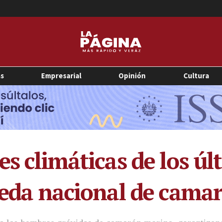
as
Empresarial
Opinión
Cultura
es climáticas de los ú
 veda nacional de cama