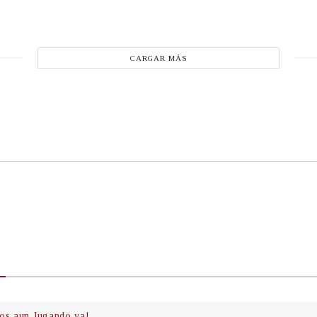
CARGAR MÁS
os aun Jugando va!