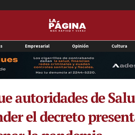
as
Empresarial
Opinión
Cultura
e autoridades de Salu
der el decreto present