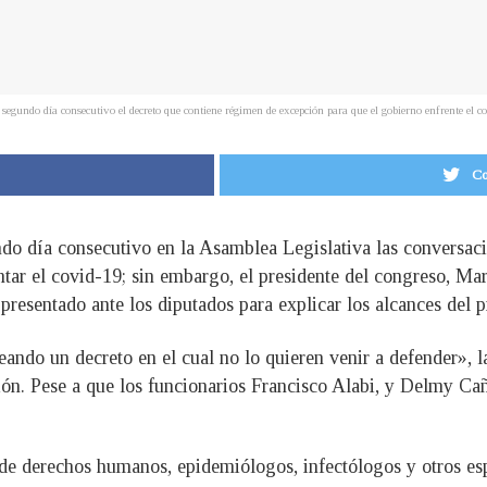
r segundo día consecutivo el decreto que contiene régimen de excepción para que el gobierno enfrente 
Co
do día consecutivo en la Asamblea Legislativa las conversaci
ntar el covid-19; sin embargo, el presidente del congreso, Ma
presentado ante los diputados para explicar los alcances del p
ando un decreto en el cual no lo quieren venir a defender», l
n. Pese a que los funcionarios Francisco Alabi, y Delmy Cañ
 de derechos humanos, epidemiólogos, infectólogos y otros esp