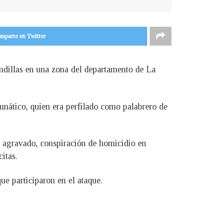
mparte en Twitter
andillas en una zona del departamento de La
unático, quien era perfilado como palabrero de
o agravado, conspiración de homicidio en
itas.
que participaron en el ataque.