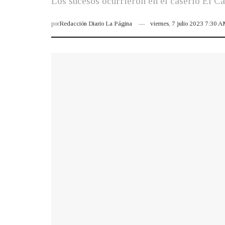
Los sucesos ocurrieron en el caserío El Car
por
Redacción Diario La Página
viernes, 7 julio 2023 7:30 