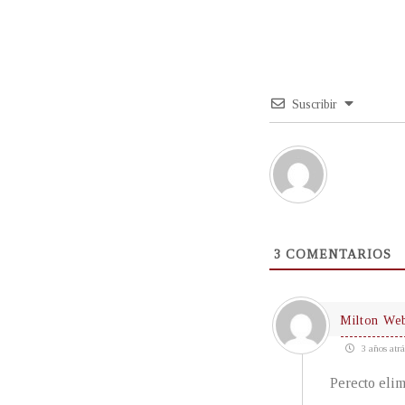
Suscribir
3
COMENTARIOS
Milton We
3 años atrá
Perecto elim