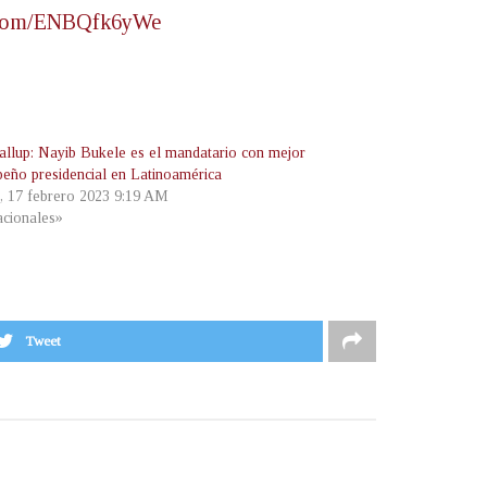
r.com/ENBQfk6yWe
llup: Nayib Bukele es el mandatario con mejor
eño presidencial en Latinoamérica
s, 17 febrero 2023 9:19 AM
cionales»
Tweet