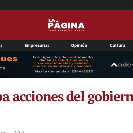
as
Empresarial
Opinión
Cultura
a acciones del gobiern
4
2 PM