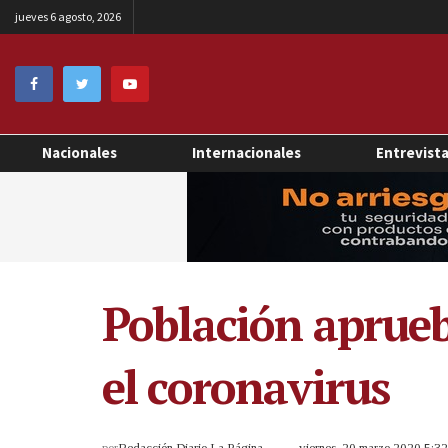
jueves 6 agosto, 2026
Nacionales
Internacionales
Entrevist
Población aprueb
el coronavirus
por
Redacción Diario La Página
viernes, 20 marzo 2020 5:3