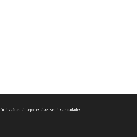
ión
Cultura
Deportes
Jet Set
Curiosidades