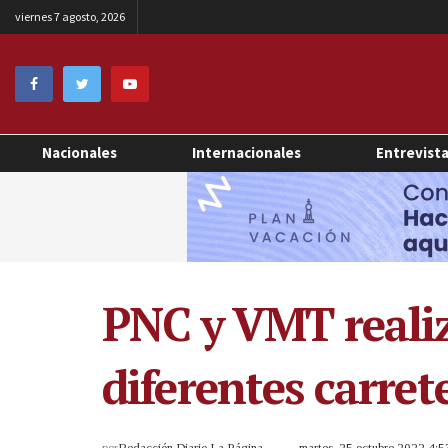
viernes 7 agosto, 2026
Nacionales
Internacionales
Entrevist
PNC y VMT realiz
diferentes carret
por
Redacción Diario La Página
martes, 25 octubre 2022 4: