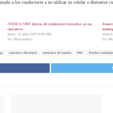
mado a los conductores a no utilizar su celular o distraerse
(VIDEO) VMT detecta 40 conductores borrachos en sus
Romeo 
operativos
madru
lunes, 15 abril 2019 10:03 PM
martes
En «Nacionales»
En «Na
ga
controles vehiculares
normativa de transito
PNC
Pruebas Antidopi