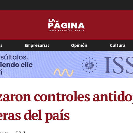
as
Empresarial
Opinión
Cultura
aron controles antido
eras del país
0
53 PM