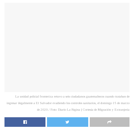
La unidad policial fronteriza retuvo a seis ciudadanos guatemaltecos cuando trataban de
ingresar ilegalmente a El Salvador evadiendo los controles sanitarios, el domingo 15 de marzo
de 2020./ Foto: Diario La Página | Cortesía de Migración y Extranjería