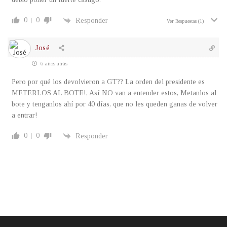
0
0
Responder
Ver Respuestas
(1)
José
6 años atrás
Pero por qué los devolvieron a GT?? La orden del presidente es
METERLOS AL BOTE!, Así NO van a entender estos, Metanlos al
bote y tenganlos ahí por 40 días, que no les queden ganas de volver
a entrar!
0
0
Responder