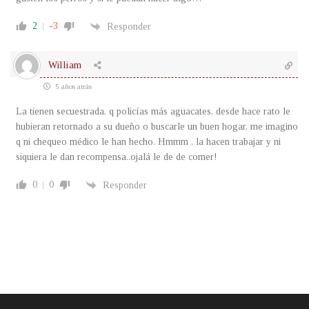
2
-3
Responder
William
5 años atrás
La tienen secuestrada, q policías más aguacates, desde hace rato le
hubieran retornado a su dueño o buscarle un buen hogar, me imagino
q ni chequeo médico le han hecho. Hmmm , la hacen trabajar y ni
siquiera le dan recompensa..ojalá le de de comer!
0
0
Responder